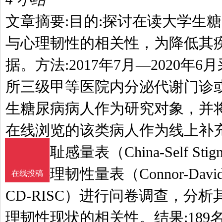
文章摘要:目的:探讨在读大学生
与心理韧性的相关性，为降低其
据。方法:2017年7月—2020年
所三级甲等医院内分泌代谢门诊
生糖尿病病人作为研究对象，并
在线浏览的该类病人作为线上补
自我病耻感量表（China-Self Stigm
文版心理韧性量表（Connor-Davidson R
在线投稿
CD-RISC）进行问卷调查，分
理韧性现状的相关性。结果:18